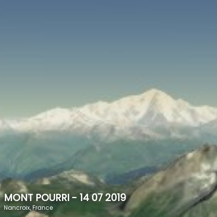
SPEED
0
STATS
MONT POURRI - 14 07 2019
Nancroix, France