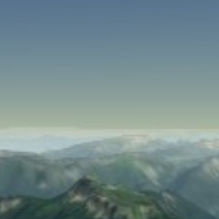
SPEED
0
STATS