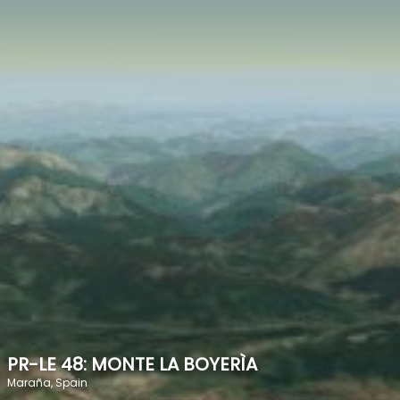
SPEED
0
STATS
PR-LE 48: MONTE LA BOYERÌA
Maraña, Spain