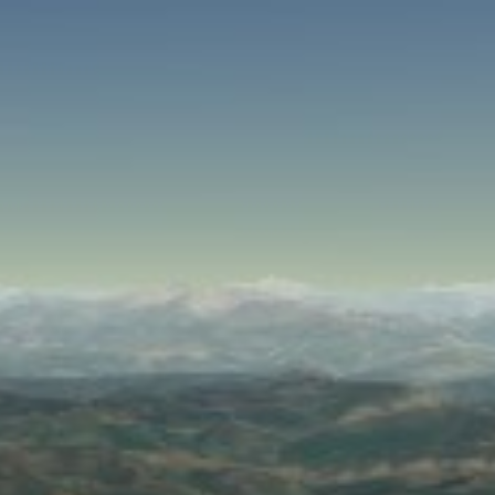
SPEED
0
STATS