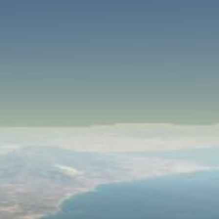
SPEED
0
STATS