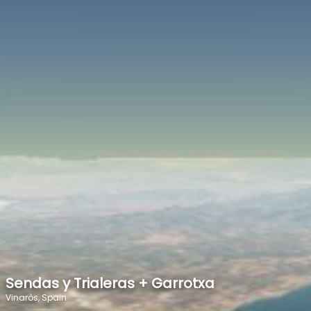
SPEED
0
STATS
Sendas y Trialeras + Garrotxa
Vinaròs, Spain